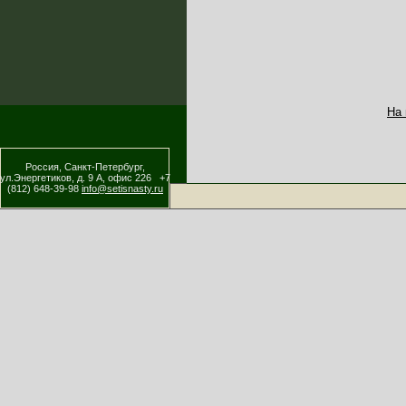
На
Россия, Санкт-Петербург,
ул.Энергетиков, д. 9 А, офис 226 +7
(812) 648-39-98
info@setisnasty.ru