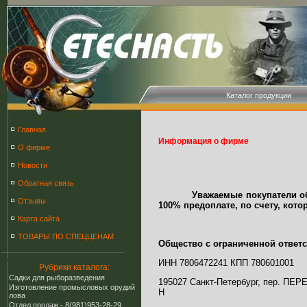
Каталог продукции
Главная
Информация о фирме
О фирме
Новости
Обратная связь
Уважаемые покупатели обраща
Отзывы
100% предоплате, по счету, кот
Карта сайта
ТОВАРЫ ПО СПЕЦЦЕНАМ
Общество с ограниченной ответ
ИНН 7806472241 КПП 780601001
Рубрики каталога:
Cадки для рыборазведения
195027 Санкт-Петербург, пер. П
Изготовление промысловых орудий
Н
лова
Отдел продаж - 8(981)953-28-29,