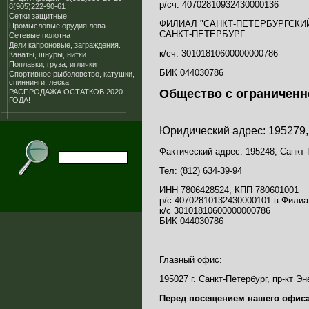
р/сч. 40702810932430000136
8(905)222-90-61
Сетки защитные
ФИЛИАЛ "САНКТ-ПЕТЕРБУРГСКИЙ"
Промысловые орудия лова
САНКТ-ПЕТЕРБУРГ
Сетевые полотна
Дели капроновые, заграждения.
к/сч. 30101810600000000786
Канаты, шнуры, нитки
Поплавки, груза, иглички
БИК 044030786
Спортивное рыболовство, катушки,
спиннинги, леска
Общество с ограниченн
РАСПРОДАЖА ОСТАТКОВ 2020
ГОДА!
Юридический адрес: 195279, 
Фактический адрес: 195248, Санкт-
Тел: (812) 634-39-94
ИНН 7806428524, КПП 780601001
р/с 40702810132430000101 в Филиа
к/с 30101810600000000786
БИК 044030786
Главный офис:
195027 г. Санкт-Петербург, пр-кт Эн
Перед посещением нашего офиса