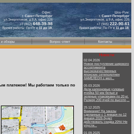
Офис:
Шоу-Рум:
г.
Санкт-Петербург
г.
Санкт-Петербург
ул.Энергетиков, д.9 А, офис 226
ул.Энергетиков, д.9 А, офис 226
648-39-98
222-90-61
+7 (812)
+7 (905)
Время работы: Пн-Пт
с 11 до 18
,
Время работы: Пн-Пт
с 11 до 18
,
 и обзоры
Вопрос-ответ
Контакты
Новости:
02.04.2026
Новое поступление широкого
ассортимента
высококачественных
японских сетеполотнен
ХАМЕЛЕОН с мел...
 платежом! Мы работаем только по
05.03.2026
Дели капроновые узловые
ячейка 50 мм белые и
зеленые упаковками по 20 кг.
Размер 200 ячей по высоте,...
25.12.2025
Внимание! На заказы
сделанные с 1 января по 12
января 2026 будет
действовать скидка 20%! Не
упусти...
01.09.2025