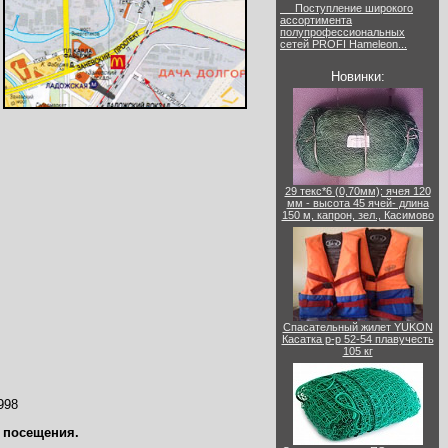
Поступление широкого
ассортимента
полупрофессиональных
сетей PROFI Hameleon...
Новинки:
29 текс*6 (0,70мм); ячея 120
мм - высота 45 ячей- длина
150 м, капрон, зел., Касимово
Спасательный жилет YUKON
Касатка р-р 52-54 плавучесть
105 кг
998
и посещения.