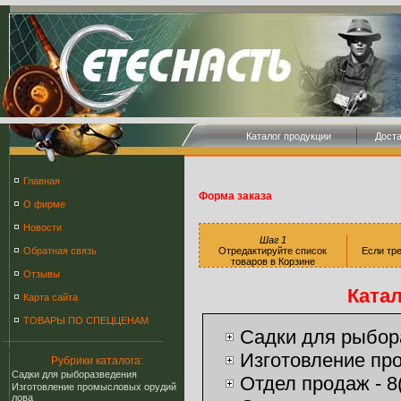
Каталог продукции
Дост
Главная
Форма заказа
О фирме
Новости
Шаг 1
Обратная связь
Отредактируйте список
Если тре
товаров в Корзине
Отзывы
Ката
Карта сайта
ТОВАРЫ ПО СПЕЦЦЕНАМ
Cадки для рыбор
Изготовление пр
Рубрики каталога:
Cадки для рыборазведения
Отдел продаж - 8(
Изготовление промысловых орудий
лова