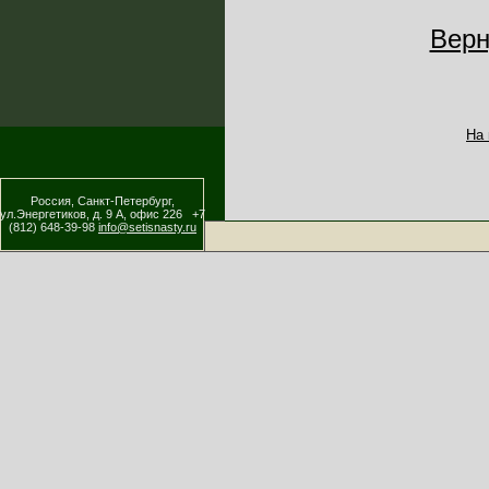
Верн
На
Россия, Санкт-Петербург,
ул.Энергетиков, д. 9 А, офис 226 +7
(812) 648-39-98
info@setisnasty.ru