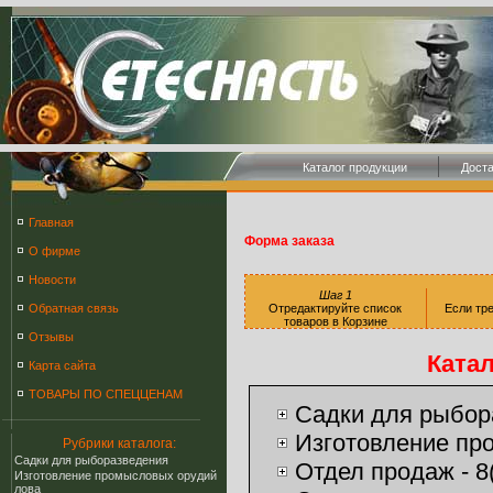
Каталог продукции
Дост
Главная
Форма заказа
О фирме
Новости
Шаг 1
Обратная связь
Отредактируйте список
Если тре
товаров в Корзине
Отзывы
Ката
Карта сайта
ТОВАРЫ ПО СПЕЦЦЕНАМ
Cадки для рыбор
Изготовление пр
Рубрики каталога:
Cадки для рыборазведения
Отдел продаж - 8(
Изготовление промысловых орудий
лова