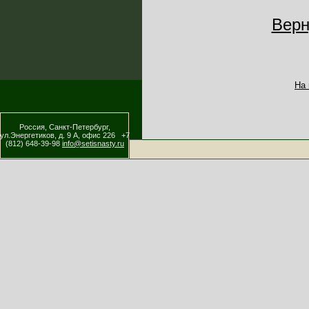
Верн
На
Россия, Санкт-Петербург,
ул.Энергетиков, д. 9 А, офис 226 +7
(812) 648-39-98
info@setisnasty.ru