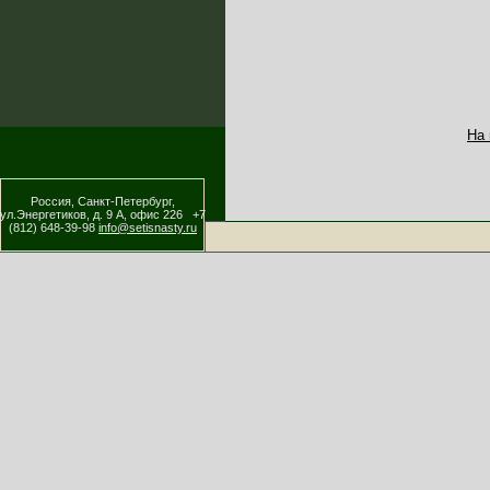
На
Россия, Санкт-Петербург,
ул.Энергетиков, д. 9 А, офис 226 +7
(812) 648-39-98
info@setisnasty.ru